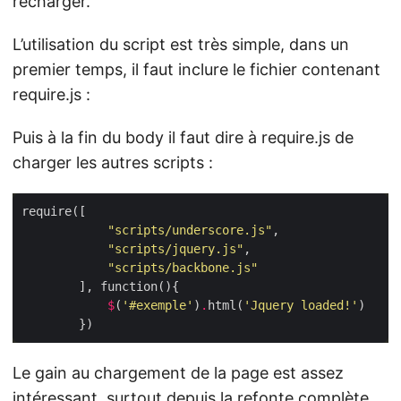
recharger.
L’utilisation du script est très simple, dans un
premier temps, il faut inclure le fichier contenant
require.js :
Puis à la fin du body il faut dire à require.js de
charger les autres scripts :
"scripts/underscore.js"
"scripts/jquery.js"
"scripts/backbone.js"
$
(
'#exemple'
)
.
html(
'Jquery loaded!'
Le gain au chargement de la page est assez
intéressant, surtout depuis la refonte complète