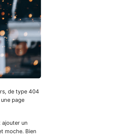
urs, de type 404
r une page
 ajouter un
 et moche. Bien