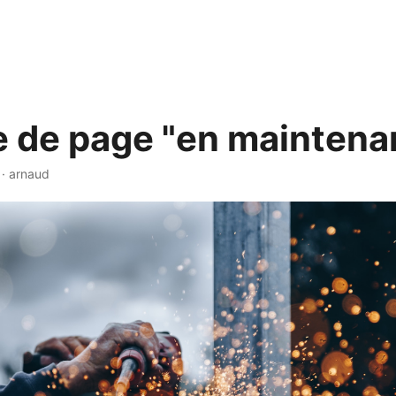
 de page "en maintena
·
arnaud