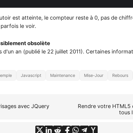
toir est atteinte, le compteur reste à 0, pas de chiffr
arfois le voir.
ssiblement obsolète
us d'un an (publié le 22 juillet 2011). Certaines inform
emple
Javascript
Maintenance
Mise-Jour
Rebours
visages avec JQuery
Rendre votre HTML5 
tous 