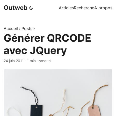
Outweb
Articles
Recherche
A propos
Accueil
Posts
Générer QRCODE
avec JQuery
24 juin 2011
·
1 min
·
arnaud